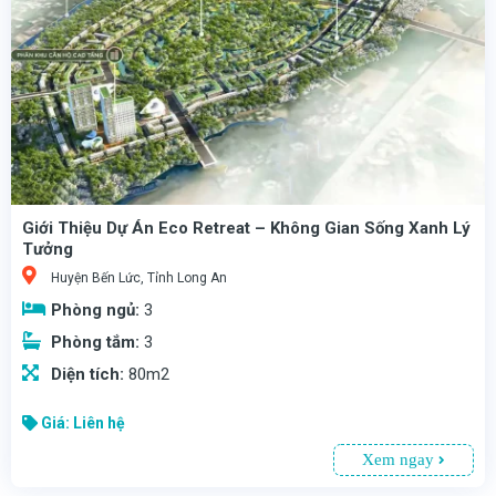
Thiết Kế Dự Án Eco Retreat – Sự Hòa Quyện Giữa Hiện Đại Và Thiên Nhiên
được thiết kế với tiêu chí tạo nên một không gian sống hoàn hảo, tận dụng tối đa ánh sáng tự nhiên và cảnh quan xanh. Các căn hộ, biệt thự và nhà phố tại đây đều được bố trí hợp lý, tạo sự thông thoáng và đảm bảo tính riêng tư cho từng cư dân.
Giới Thiệu Dự Án Eco Retreat – Không Gian Sống Xanh Lý
Tưởng
Huyện Bến Lức, Tỉnh Long An
Phòng ngủ:
3
Phòng tắm:
3
Diện tích:
80m2
Giá: Liên hệ
Xem ngay