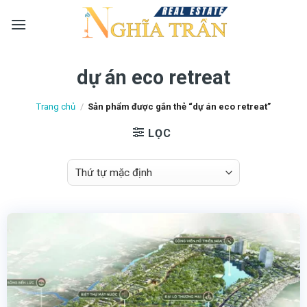
Skip
to
content
dự án eco retreat
Trang chủ
/
Sản phẩm được gắn thẻ “dự án eco retreat”
LỌC