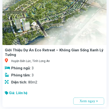
Thiết Kế Dự Án Eco Retreat – Sự Hòa Quyện Giữa Hiện Đại Và Thiên Nhiên
được thiết kế với tiêu chí tạo nên một không gian sống hoàn hảo, tận dụng tối đa ánh sáng tự nhiên và cảnh quan xanh. Các căn hộ, biệt thự và nhà phố tại đây đều được bố trí hợp lý, tạo sự thông thoáng và đảm bảo tính riêng tư cho từng cư dân.
Giới Thiệu Dự Án Eco Retreat – Không Gian Sống Xanh Lý
Tưởng
Huyện Bến Lức, Tỉnh Long An
Phòng ngủ:
3
Phòng tắm:
3
Diện tích:
80m2
Giá: Liên hệ
Xem ngay