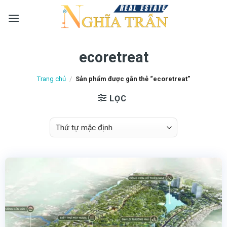
Skip
to
content
ecoretreat
Trang chủ
/
Sản phẩm được gắn thẻ “ecoretreat”
LỌC